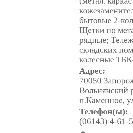
(метал. каркас
кожезамените
бытовые 2-кол
Щетки по метал
рядные; Тележ
складских по
колесные ТБК
Адрес:
70050 Запорож
Вольнянский р
п.Каменное, у
Телефон(ы):
(06143) 4-61-5