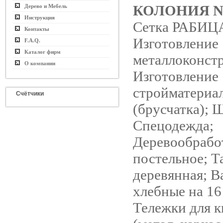
КОЛОНИЯ N
Дерево и Мебель
Инструкция
Сетка РАБИЦА
Контакты
Изготовление
F.A.Q.
Каталог фирм
металлоконст
О компании
Изготовление
стройматериа
Счётчики
(брусчатка); Щ
Спецодежда;
Деревообработ
постельное; Т
деревянная; В
хлебные на 16
Тележки для к