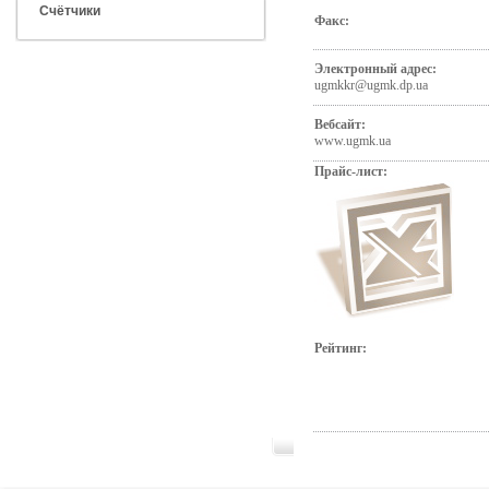
Счётчики
Факс:
Электронный адрес:
ugmkkr@ugmk.dp.ua
Вебсайт:
www.ugmk.ua
Прайс-лист:
Рейтинг: