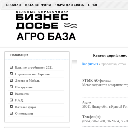
ГЛАВНАЯ
КАТАЛОГ ФИРМ
ОБРАТНАЯ СВЯЗЬ
О НАС
Навигация
Каталог фирм Бизнес 
Все фирмы
»
проволока, сетка
Базы по агробизнесу 2021
Строительство Украины
УГМК АО филиал
Дерево и Мебель
Металлопрокат в ассортименте
Инструкция
Контакты
F.A.Q.
Адрес:
50011 Днепр.обл., г.Кривой Рог
Каталог фирм
О компании
Телефон(ы):
(0564) 50-20-80, 50-20-84, 50-2