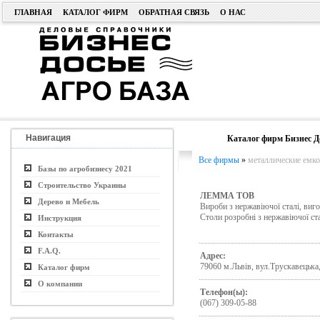
ГЛАВНАЯ
КАТАЛОГ ФИРМ
ОБРАТНАЯ СВЯЗЬ
О НАС
Навигация
Каталог фирм Бизнес Д
Все фирмы
»
металлические емко
Базы по агробизнесу 2021
Строительство Украины
ЛЕММА ТОВ
Дерево и Мебель
Вироби з нержавiючої сталi, виг
Столи розробнi з нержавiючої ст
Инструкция
Контакты
F.A.Q.
Адрес:
79060 м.Львів, вул.Трускавецька,
Каталог фирм
О компании
Телефон(ы):
(067) 309-05-88