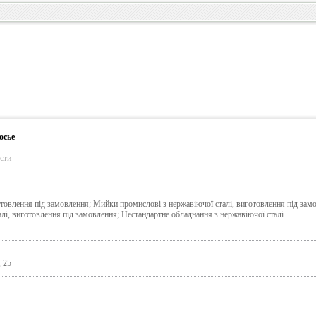
осье
сти
отовлення пiд замовлення; Мийки промисловi з нержавiючої сталi, виготовлення пiд зам
алi, виготовлення пiд замовлення; Нестандартне обладнання з нержавіючої сталі
 25