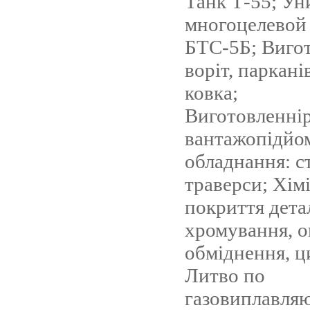
Танк Т-55; У
многоцелевой 
БТС-5Б; Виго
воріт, паркані
ковка;
Виготовленні
вантажопідйо
обладнання: с
траверси; Хім
покриття дета
хромування, о
обміднення, ц
Литво по
газовиплавля