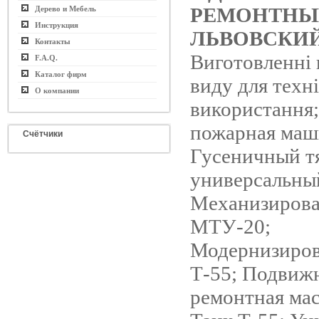
РЕМОНТНЫ
Дерево и Мебель
Инструкция
ЛЬВОВСКИЙ
Контакты
Виготовленні 
F.A.Q.
Каталог фирм
виду для техн
О компании
використання;
пожарная маш
Счётчики
Гусеничный т
универсальны
Механизиров
МТУ-20;
Модернизиров
Т-55; Подвижн
ремонтная мас