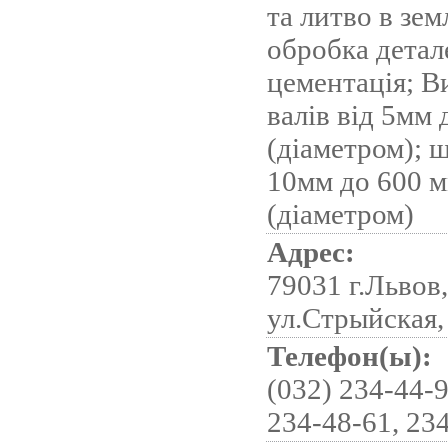
та литво в зе
обробка детале
цементація; В
валів від 5мм
(діаметром); 
10мм до 600 
(діаметром)
Адрес:
79031 г.Львов,
ул.Стрыйская,
Телефон(ы):
(032) 234-44-9
234-48-61, 23