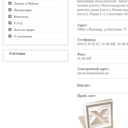
Контейнеры металлические; Запчас
Дерево и Мебель
технике (изгот.); Металлоизделия 
решетки, двери (изгот.); Ковши н
Инструкция
(изгот.); Нории 1- и 2-поточные; 
Контакты
F.A.Q.
Адрес:
10001 г.Житомир, ул.Ватутина, 75
Каталог фирм
О компании
Телефон(ы):
(0412) 36-02-67, 41-40-60F, 41-40-
Счётчики
Факс:
41-40-60F
Электронный адрес:
zavod-metalist@ukr.net
Вебсайт:
Прайс-лист: