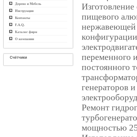
Изготовление 
Дерево и Мебель
Инструкция
пищевого алю
Контакты
нержавеющей 
F.A.Q.
Каталог фирм
конфигурации
О компании
электродвигат
переменного 
Счётчики
постоянного т
трансформато
генераторов и
электрооборуд
Ремонт гидрог
турбогенерат
мощностью 25