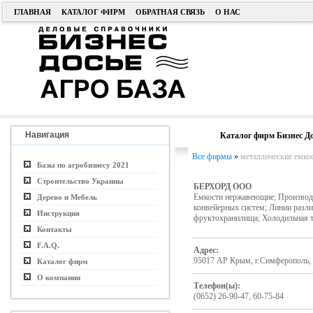
ГЛАВНАЯ
КАТАЛОГ ФИРМ
ОБРАТНАЯ СВЯЗЬ
О НАС
Навигация
Каталог фирм Бизнес До
Все фирмы
»
металлические емко
Базы по агробизнесу 2021
Строительство Украины
БЕРХОРД ООО
Емкости нержавеющие; Производст
Дерево и Мебель
конвейерных систем; Линии разли
Инструкция
фруктохранилища; Холодильная т
Контакты
F.A.Q.
Адрес:
95017 АР Крым, г.Симферополь, 
Каталог фирм
О компании
Телефон(ы):
(0652) 26-90-47, 60-75-84