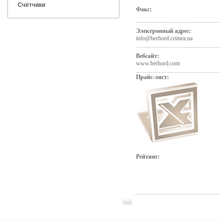
Счётчики
Факс:
Электронный адрес:
info@berhord.crimea.ua
Вебсайт:
www.berhord.com
Прайс-лист:
Рейтинг: