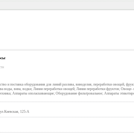
сье
сти
во и поставка оборудования для линий разлива, виноделия, переработки овощей, фрук
ва воды, вина, водки; Линии переработки овощей; Линии переработки фруктов; Овоще- 
ехника; Аппараты ополаскивающие; Оборудование фильтровальное; Аппараты этикетир
ул.Киевская, 125-А