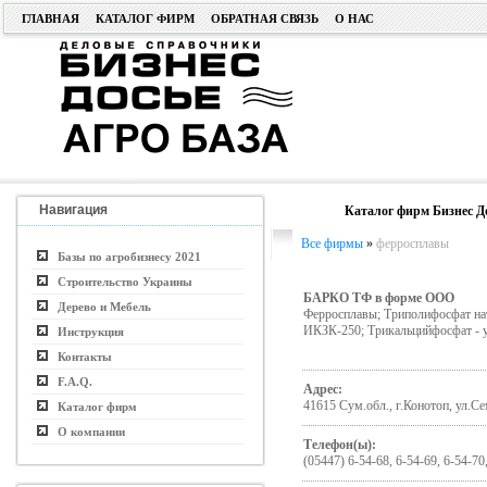
ГЛАВНАЯ
КАТАЛОГ ФИРМ
ОБРАТНАЯ СВЯЗЬ
О НАС
Навигация
Каталог фирм Бизнес Д
Все фирмы
»
ферросплавы
Базы по агробизнесу 2021
Строительство Украины
БАРКО ТФ в форме ООО
Дерево и Мебель
Ферросплавы; Триполифосфат на
ИКЗК-250; Трикальцийфосфат - 
Инструкция
Контакты
F.A.Q.
Адрес:
41615 Сум.обл., г.Конотоп, ул.С
Каталог фирм
О компании
Телефон(ы):
(05447) 6-54-68, 6-54-69, 6-54-70