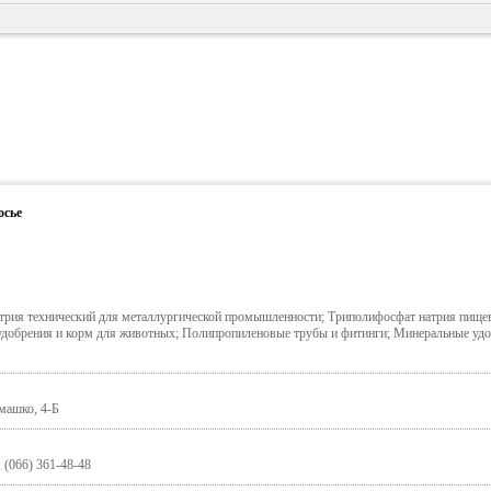
осье
трия технический для металлургической промышленности; Триполифосфат натрия пище
удобрения и корм для животных; Полипропиленовые трубы и фитинги; Минеральные уд
емашко, 4-Б
, (066) 361-48-48