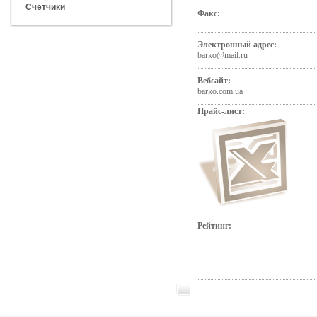
Счётчики
Факс:
Электронный адрес:
barko@mail.ru
Вебсайт:
barko.com.ua
Прайс-лист:
Рейтинг: