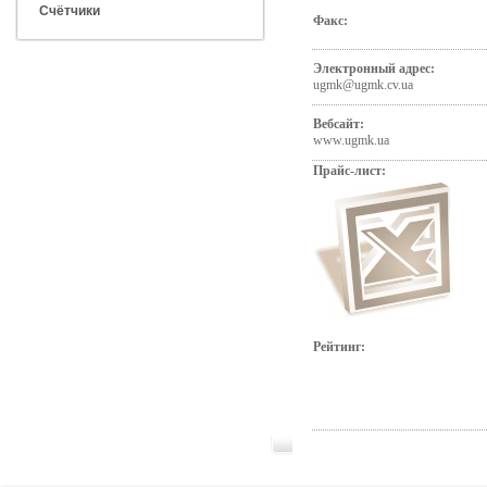
Счётчики
Факс:
Электронный адрес:
ugmk@ugmk.cv.ua
Вебсайт:
www.ugmk.ua
Прайс-лист:
Рейтинг: