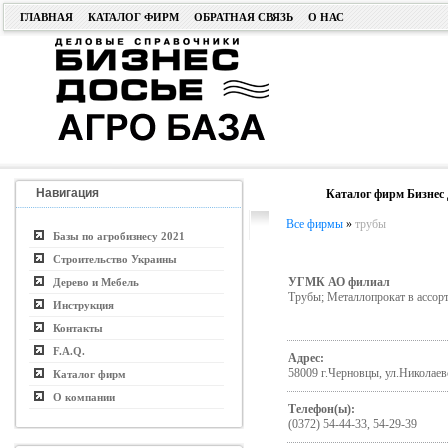
ГЛАВНАЯ
КАТАЛОГ ФИРМ
ОБРАТНАЯ СВЯЗЬ
О НАС
Навигация
Каталог фирм Бизнес 
Все фирмы
»
трубы
Базы по агробизнесу 2021
Строительство Украины
УГМК АО филиал
Дерево и Мебель
Трубы; Металлопрокат в ассор
Инструкция
Контакты
F.A.Q.
Адрес:
58009 г.Черновцы, ул.Николаев
Каталог фирм
О компании
Телефон(ы):
(0372) 54-44-33, 54-29-39