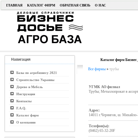
ГЛАВНАЯ
КАТАЛОГ ФИРМ
ОБРАТНАЯ СВЯЗЬ
О НАС
Навигация
Каталог фирм Бизнес 
Все фирмы
»
трубы
Базы по агробизнесу 2021
Строительство Украины
УГМК АО филиал
Дерево и Мебель
Трубы; Металлопрокат в ассор
Инструкция
Контакты
F.A.Q.
Адрес:
14011 г.Чернигов, ш. Михайло
Каталог фирм
О компании
Телефон(ы):
(0462) 65-32-20F