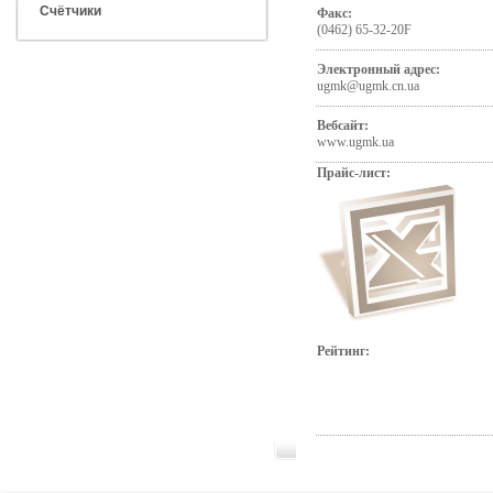
Счётчики
Факс:
(0462) 65-32-20F
Электронный адрес:
ugmk@ugmk.cn.ua
Вебсайт:
www.ugmk.ua
Прайс-лист:
Рейтинг: