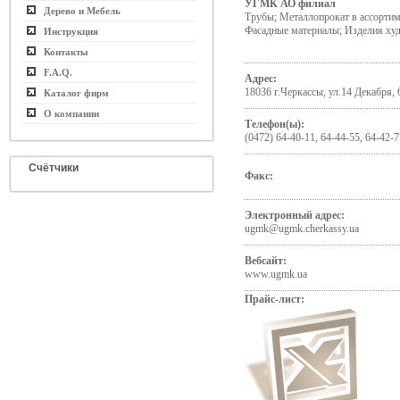
УГМК АО филиал
Дерево и Мебель
Трубы; Металлопрокат в ассортим
Фасадные материалы; Изделия ху
Инструкция
Контакты
F.A.Q.
Адрес:
18036 г.Черкассы, ул.14 Декабря, 
Каталог фирм
О компании
Телефон(ы):
(0472) 64-40-11, 64-44-55, 64-42-7
Счётчики
Факс:
Электронный адрес:
ugmk@ugmk.cherkassy.ua
Вебсайт:
www.ugmk.ua
Прайс-лист: