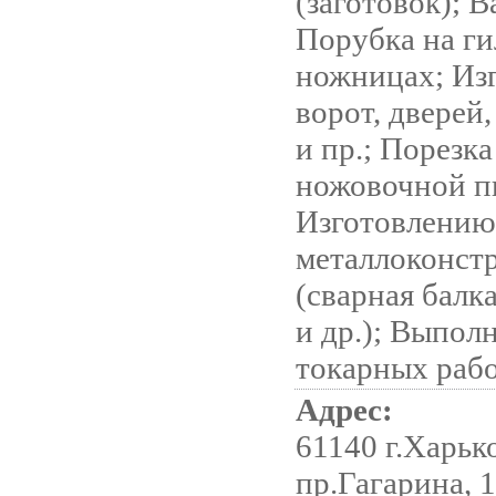
(заготовок); 
Порубка на г
ножницах; Из
ворот, дверей
и пр.; Порезка
ножовочной п
Изготовлению
металлоконст
(сварная балк
и др.); Выпо
токарных раб
Адрес:
61140 г.Харьк
пр.Гагарина, 