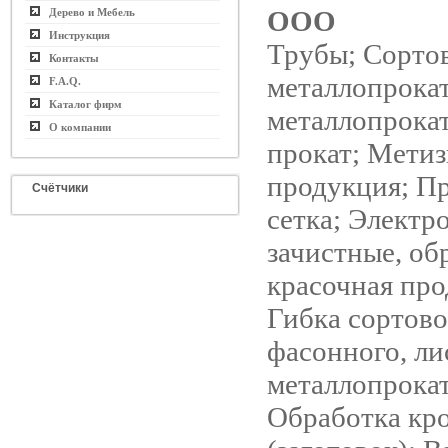
ООО
Дерево и Мебель
Инструкция
Трубы; Сорто
Контакты
металлопрока
F.A.Q.
Каталог фирм
металлопрока
О компании
прокат; Метиз
продукция; Пр
Счётчики
сетка; Электр
зачистные, об
красочная про
Гибка сортово
фасонного, ли
металлопрокат
Обработка кр