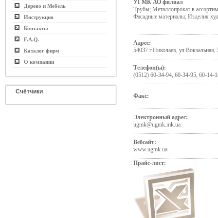
УГМК АО филиал
Дерево и Мебель
Трубы; Металлопрокат в ассортим
Фасадные материалы; Изделия ху
Инструкция
Контакты
F.A.Q.
Адрес:
54037 г.Николаев, ул.Вокзальная, 
Каталог фирм
О компании
Телефон(ы):
(0512) 60-34-94, 60-34-95, 60-14-1
Счётчики
Факс:
Электронный адрес:
ugmk@ugmk.mk.ua
Вебсайт:
www.ugmk.ua
Прайс-лист: