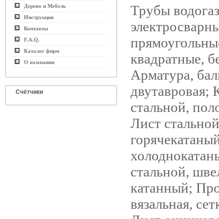
Трубы водога
Дерево и Мебель
Инструкция
электросварны
Контакты
прямоугольны
F.A.Q.
Каталог фирм
квадратные, 
О компании
Арматура, бал
двутавровая; К
Счётчики
стальной, пол
Лист стально
горячекатаный
холоднокатан
стальной, шве
катанный; Пр
вязальная, сет