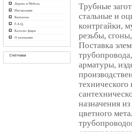
Трубные заго
Дерево и Мебель
Инструкция
стальные и оц
Контакты
контргайки, м
F.A.Q.
Каталог фирм
резьбы, сгоны,
О компании
Поставка эле
трубопровода,
Счётчики
арматуры, изд
производстве
технического 
сантехническ
назначения из
цветного мета
трубопроводов