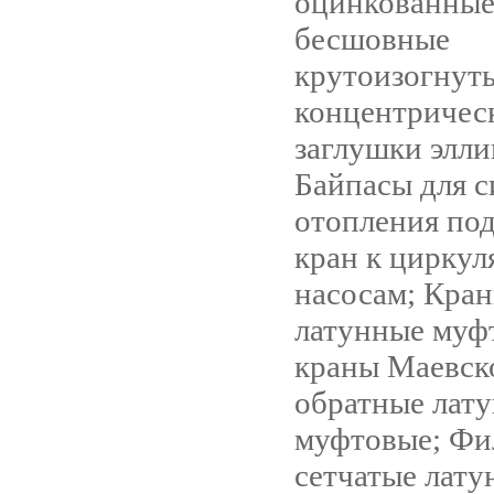
оцинкованные
бесшовные
крутоизогнут
концентричес
заглушки элли
Байпасы для с
отопления под
кран к цирку
насосам; Кра
латунные муф
краны Маевск
обратные лат
муфтовые; Фи
сетчатые лату