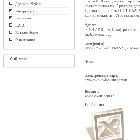
Трубы ВГП свар., эл/свар., профиль
Дерево и Мебель
квадрат, полоса г/к; Арматура, дву
Проволока; Лист г/к ГОСТ 16523-9
Инструкция
Плита перекрытия; Уголь каменны
Контакты
Адрес:
F.A.Q.
95494 АР Крым, Симферопольский 
Каталог фирм
ул.Заречная, 1-Д
О компании
Телефон(ы):
(0652) 59-92-20, 59-92-21, 70-14-88
Счётчики
Факс:
Электронный адрес:
a.yakovenko@vikant.com.ua
Вебсайт:
www.vikant.com.ua
Прайс-лист: