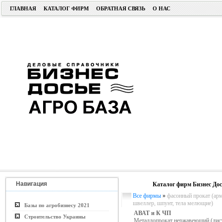
ГЛАВНАЯ
КАТАЛОГ ФИРМ
ОБРАТНАЯ СВЯЗЬ
О НАС
Навигация
Каталог фирм Бизнес Дос
Все фирмы
»
фасонный прокат (арма
швеллер, шпунт, тела мелющие)
Базы по агробизнесу 2021
АВАТ и К ЧП
Строительство Украины
Металлопрокат нержавеющий (лист,