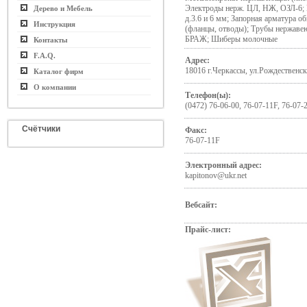
Электроды нерж. ЦЛ, НЖ, ОЗЛ-6; 
Дерево и Мебель
д.3.6 и 6 мм; Запорная арматура
Инструкция
(фланцы, отводы); Трубы нержав
БРАЖ; Шиберы молочные
Контакты
F.A.Q.
Адрес:
18016 г.Черкассы, ул.Рождественска
Каталог фирм
О компании
Телефон(ы):
(0472) 76-06-00, 76-07-11F, 76-07-
Счётчики
Факс:
76-07-11F
Электронный адрес:
kapitonov@ukr.net
Вебсайт:
Прайс-лист: