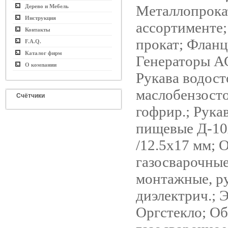
Металлопрока
Дерево и Мебель
Инструкция
ассортименте
Контакты
прокат; Фланц
F.A.Q.
Каталог фирм
Генераторы А
О компании
Рукава водост
маслобензост
Счётчики
гофрир.; Рук
пищевые Д-10
/12.5х17 мм; 
газосварочные
монтажные, р
диэлектрич.; 
Оргстекло; О