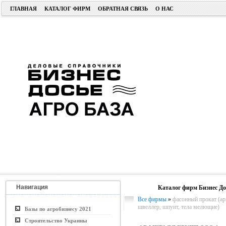
ГЛАВНАЯ
КАТАЛОГ ФИРМ
ОБРАТНАЯ СВЯЗЬ
О НАС
Навигация
Каталог фирм Бизнес До
Все фирмы
»
фасонный прокат (арм
швеллер, шпунт, тела мелющие)
Базы по агробизнесу 2021
Строительство Украины