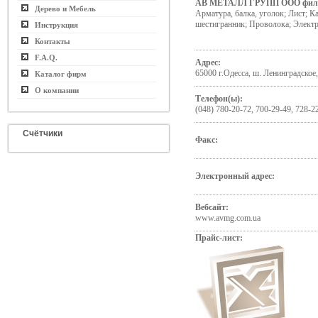
АВ МЕТАЛЛ ГРУПП ООО фил
Дерево и Мебель
Арматура, балка, уголок; Лист; Ка
шестигранник; Проволока; Элект
Инструкция
Контакты
F.A.Q.
Адрес:
65000 г.Одесса, ш. Ленинградское
Каталог фирм
О компании
Телефон(ы):
(048) 780-20-72, 700-29-49, 728-2
Счётчики
Факс:
Электронный адрес:
Вебсайт:
www.avmg.com.ua
Прайс-лист: