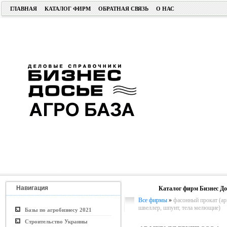
ГЛАВНАЯ
КАТАЛОГ ФИРМ
ОБРАТНАЯ СВЯЗЬ
О НАС
Навигация
Каталог фирм Бизнес До
Все фирмы
»
фасонный прокат (арм
швеллер, шпунт, тела мелющие)
Базы по агробизнесу 2021
Строительство Украины