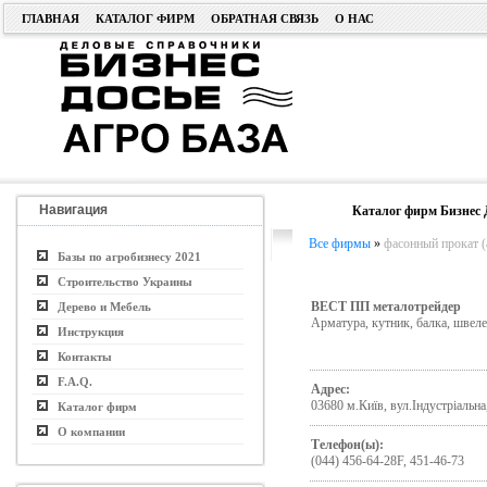
ГЛАВНАЯ
КАТАЛОГ ФИРМ
ОБРАТНАЯ СВЯЗЬ
О НАС
Навигация
Каталог фирм Бизнес 
Все фирмы
»
фасонный прокат (
Базы по агробизнесу 2021
Строительство Украины
ВЕСТ ПП металотрейдер
Дерево и Мебель
Арматура, кутник, балка, швелер
Инструкция
Контакты
F.A.Q.
Адрес:
03680 м.Київ, вул.Індустріальна,
Каталог фирм
О компании
Телефон(ы):
(044) 456-64-28F, 451-46-73