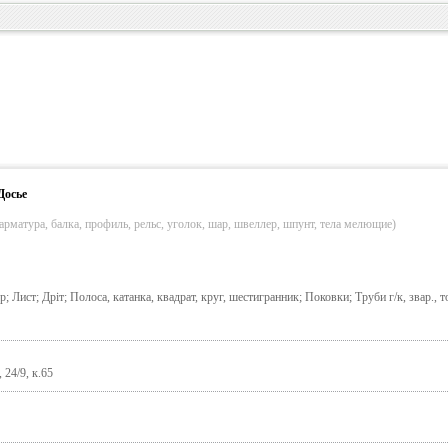
Досье
арматура, балка, профиль, рельс, уголок, шар, швеллер, шпунт, тела мелющие)
; Лист; Дріт; Полоса, катанка, квадрат, круг, шестигранник; Поковки; Труби г/к, звар., т
 24/9, к.65