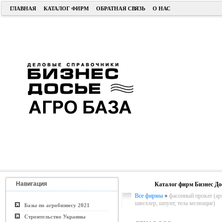
ГЛАВНАЯ
КАТАЛОГ ФИРМ
ОБРАТНАЯ СВЯЗЬ
О НАС
Навигация
Каталог фирм Бизнес До
Все фирмы
»
фасонный прокат (арм
швеллер, шпунт, тела мелющие)
Базы по агробизнесу 2021
Строительство Украины