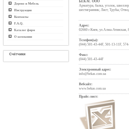
БЕКАС ООО
Дерево и Мебель
Арматура, балка, уголок, швеллер;
шестигранник; Лист; Трубы; Отво
Инструкция
Контакты
F.A.Q.
Адрес:
02660 г.Киев, ул.Алма-Атинская, 
Каталог фирм
О компании
Телефон(ы):
(044) 501-43-44F, 501-13-11F, 574
Счётчики
Факс:
(044) 501-43-44F
Электронный адрес:
info@bekas.com.ua
Вебсайт:
www.bekas.com.ua
Прайс-лист: