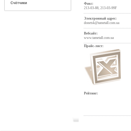
Счётчики
Факс:
213-03-88, 213-03-99F
Электронный адрес:
donetsk@tametall.com.ua
Вебсайт:
www.tametall.com.ua
Прайс-лист:
Рейтинг: