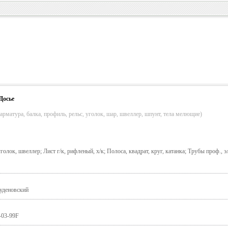
Досье
арматура, балка, профиль, рельс, уголок, шар, швеллер, шпунт, тела мелющие)
олок, швеллер; Лист г/к, рифленый, х/к; Полоса, квадрат, круг, катанка; Трубы проф., эл
Буденовский
3-03-99F