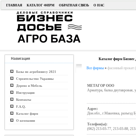
ГЛАВНАЯ
КАТАЛОГ ФИРМ
ОБРАТНАЯ СВЯЗЬ
О НАС
Навигация
Каталог фирм Бизнес 
Все фирмы
»
фасонный прокат (
Базы по агробизнесу 2021
Строительство Украины
МЕТАГОР ООО
Дерево и Мебель
Арматура, балка двутавровая, уг
Инструкция
Контакты
F.A.Q.
Адрес:
Дон.обл., г.Макеевка, разъезд 
Каталог фирм
О компании
Телефон(ы):
(062) 213-03-77, 213-03-88, 21