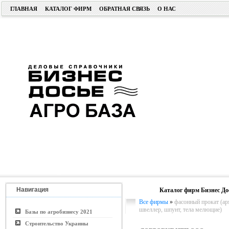
ГЛАВНАЯ
КАТАЛОГ ФИРМ
ОБРАТНАЯ СВЯЗЬ
О НАС
Навигация
Каталог фирм Бизнес До
Все фирмы
»
фасонный прокат (арм
швеллер, шпунт, тела мелющие)
Базы по агробизнесу 2021
Строительство Украины