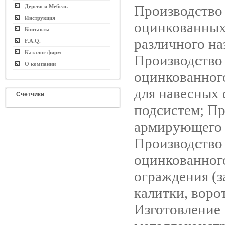
Производство
Дерево и Мебель
Инструкция
оцинкованных
Контакты
различного на
F.A.Q.
Каталог фирм
Производство
О компании
оцинкованног
для навесных
Счётчики
подсистем; П
армирующего 
Производство
оцинкованног
ограждения (з
калитки, ворот
Изготовление