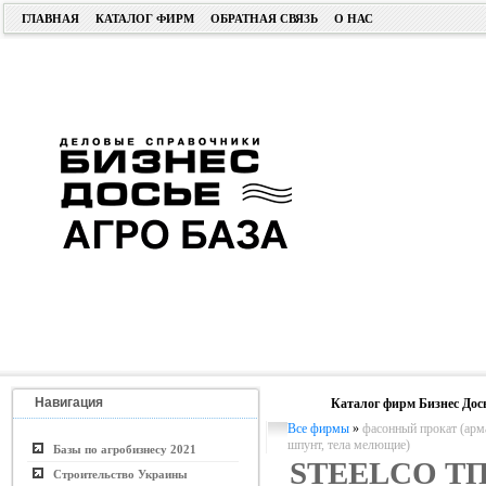
ГЛАВНАЯ
КАТАЛОГ ФИРМ
ОБРАТНАЯ СВЯЗЬ
О НАС
Навигация
Каталог фирм Бизнес Дос
Все фирмы
»
фасонный прокат (арма
шпунт, тела мелющие)
Базы по агробизнесу 2021
STEELCO Т
Строительство Украины