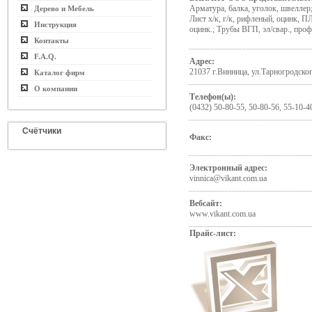
Арматура, балка, уголок, швеллер; 
Дерево и Мебель
Лист х/к, г/к, рифленый, оцинк, 
Инструкция
оцинк.; Трубы ВГП, эл/свар., про
Контакты
F.A.Q.
Адрес:
21037 г.Винница, ул.Тарногродског
Каталог фирм
О компании
Телефон(ы):
(0432) 50-80-55, 50-80-56, 55-10-4
Счётчики
Факс:
Электронный адрес:
vinnica@vikant.com.ua
Вебсайт:
www.vikant.com.ua
Прайс-лист: