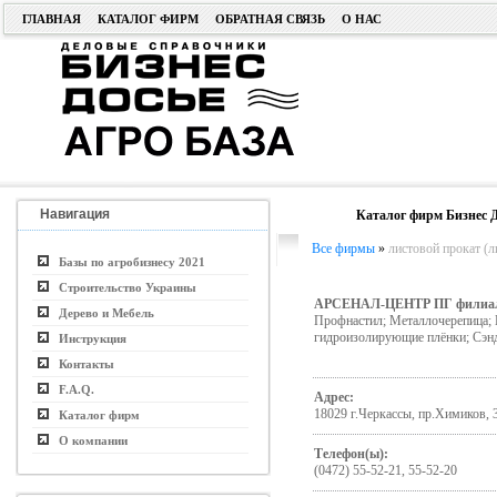
ГЛАВНАЯ
КАТАЛОГ ФИРМ
ОБРАТНАЯ СВЯЗЬ
О НАС
Навигация
Каталог фирм Бизнес Д
Все фирмы
»
листовой прокат (ли
Базы по агробизнесу 2021
Строительство Украины
АРСЕНАЛ-ЦЕНТР ПГ филиа
Дерево и Мебель
Профнастил; Металлочерепица; 
гидроизолирующие плёнки; Сэн
Инструкция
Контакты
F.A.Q.
Адрес:
18029 г.Черкассы, пр.Химиков, 
Каталог фирм
О компании
Телефон(ы):
(0472) 55-52-21, 55-52-20