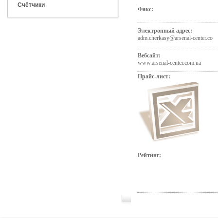
Счётчики
Факс:
Электронный адрес:
adm.cherkasy@arsenal-center.co
Вебсайт:
www.arsenal-center.com.ua
Прайс-лист:
Рейтинг: