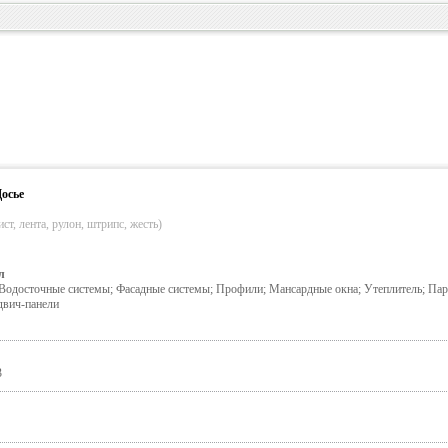
осье
ст, лента, рулон, штрипс, жесть)
л
Водосточные системы; Фасадные системы; Профили; Мансардные окна; Утеплитель; Пар
двич-панели
3