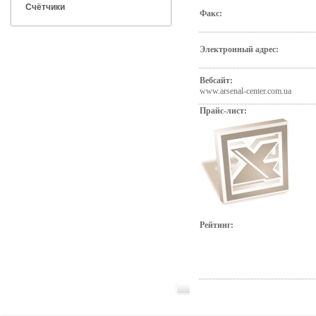
Счётчики
Факс:
Электронный адрес:
Вебсайт:
www.arsenal-center.com.ua
Прайс-лист:
Рейтинг: