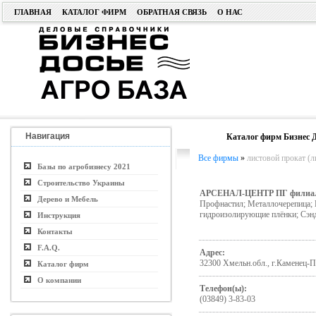
ГЛАВНАЯ
КАТАЛОГ ФИРМ
ОБРАТНАЯ СВЯЗЬ
О НАС
Навигация
Каталог фирм Бизнес Д
Все фирмы
»
листовой прокат (ли
Базы по агробизнесу 2021
Строительство Украины
АРСЕНАЛ-ЦЕНТР ПГ филиа
Дерево и Мебель
Профнастил; Металлочерепица; 
гидроизолирующие плёнки; Сэн
Инструкция
Контакты
F.A.Q.
Адрес:
32300 Хмельн.обл., г.Каменец-П
Каталог фирм
О компании
Телефон(ы):
(03849) 3-83-03