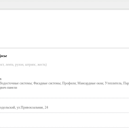
осье
ст, лента, рулон, штрипс, жесть)
л
Водосточные системы; Фасадные системы; Профили; Мансардные окна; Утеплитель; Пар
двич-панели
одольский, ул.Привокзальная, 24