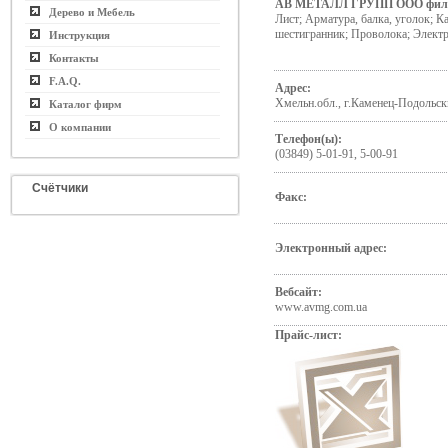
АВ МЕТАЛЛ ГРУПП ООО фил
Дерево и Мебель
Лист; Арматура, балка, уголок; Ка
шестигранник; Проволока; Элект
Инструкция
Контакты
F.A.Q.
Адрес:
Хмельн.обл., г.Каменец-Подольск
Каталог фирм
О компании
Телефон(ы):
(03849) 5-01-91, 5-00-91
Счётчики
Факс:
Электронный адрес:
Вебсайт:
www.avmg.com.ua
Прайс-лист: