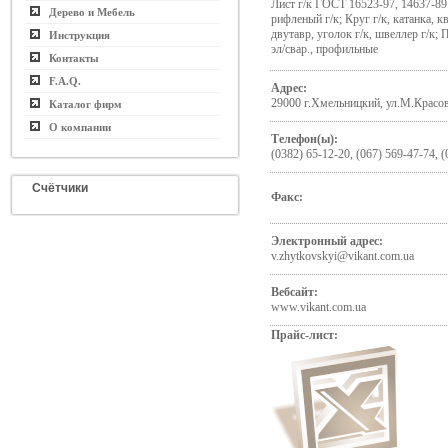
Лист г/к ГОСТ 16523-97, 14637-89 
Дерево и Мебель
рифленый г/к; Круг г/к, катанка, к
двутавр, уголок г/к, швеллер г/к;
Инструкция
эл/свар., профильные
Контакты
F.A.Q.
Адрес:
29000 г.Хмельницкий, ул.М.Красов
Каталог фирм
О компании
Телефон(ы):
(0382) 65-12-20, (067) 569-47-74, 
Счётчики
Факс:
Электронный адрес:
v.zhytkovskyi@vikant.com.ua
Вебсайт:
www.vikant.com.ua
Прайс-лист: