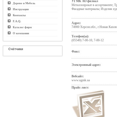
УГМК АО филиал
Дерево и Мебель
Металлопрокат в ассортименте; Т
Фасадные материалы; Изделия ху
Инструкция
Контакты
F.A.Q.
Адрес:
74900 Херсон.обл., г.Новая Кахо
Каталог фирм
О компании
Телефон(ы):
(05549) 7-00-10, 7-00-12
Счётчики
Факс:
Электронный адрес:
Вебсайт:
www.ugmk.ua
Прайс-лист: