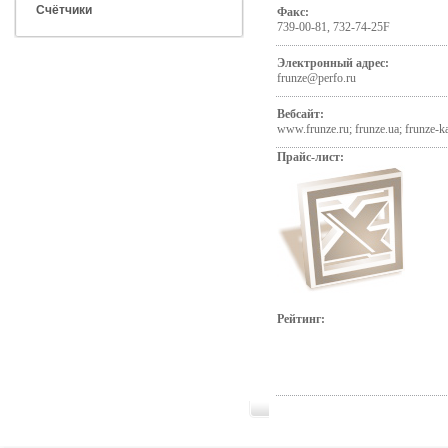
Счётчики
Факс:
739-00-81, 732-74-25F
Электронный адрес:
frunze@perfo.ru
Вебсайт:
www.frunze.ru; frunze.ua; frunze-ka
Прайс-лист:
Рейтинг: