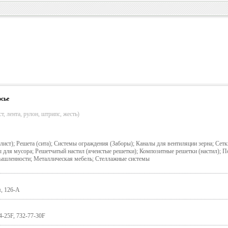
сье
т, лента, рулон, штрипс, жесть)
ст); Решета (сита); Системы ограждения (Заборы); Каналы для вентиляции зерна; Сетк
 для мусора; Решетчатый настил (ячеистые решетки); Композитные решетки (настил); 
ышленности; Металлическая мебель; Стеллажные системы
я, 126-А
74-25F, 732-77-30F