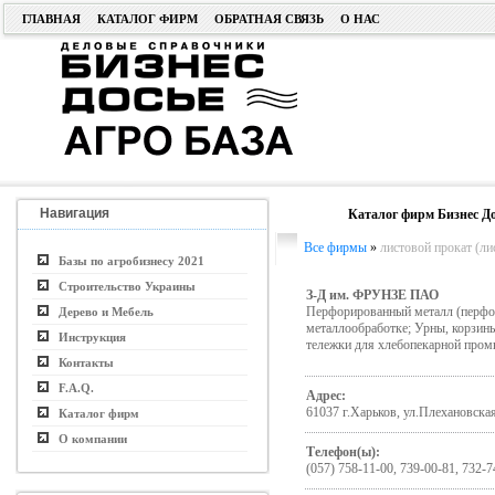
ГЛАВНАЯ
КАТАЛОГ ФИРМ
ОБРАТНАЯ СВЯЗЬ
О НАС
Навигация
Каталог фирм Бизнес До
Все фирмы
»
листовой прокат (лис
Базы по агробизнесу 2021
Строительство Украины
З-Д им. ФРУНЗЕ ПАО
Перфорированный металл (перфоли
Дерево и Мебель
металлообработке; Урны, корзины
Инструкция
тележки для хлебопекарной пром
Контакты
F.A.Q.
Адрес:
61037 г.Харьков, ул.Плехановска
Каталог фирм
О компании
Телефон(ы):
(057) 758-11-00, 739-00-81, 732-