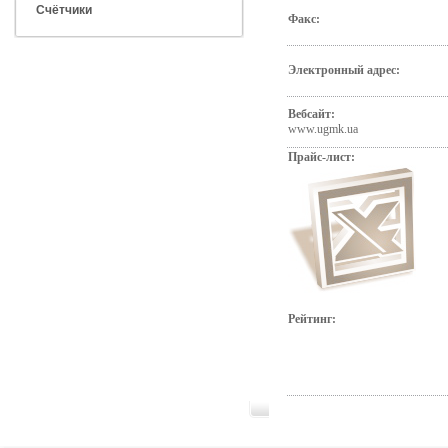
Счётчики
Факс:
Электронный адрес:
Вебсайт:
www.ugmk.ua
Прайс-лист:
Рейтинг: