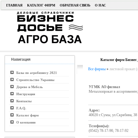
ГЛАВНАЯ
КАТАЛОГ ФИРМ
ОБРАТНАЯ СВЯЗЬ
О НАС
Навигация
Каталог фирм Бизнес 
Все фирмы
»
листовой прокат (л
Базы по агробизнесу 2021
Строительство Украины
УГМК АО филиал
Дерево и Мебель
Металлопрокат в ассортименте
Инструкция
Контакты
F.A.Q.
Адрес:
40020 г.Сумы, ул.Скрябина, 38
Каталог фирм
О компании
Телефон(ы):
(0542) 78-17-90, 78-17-92