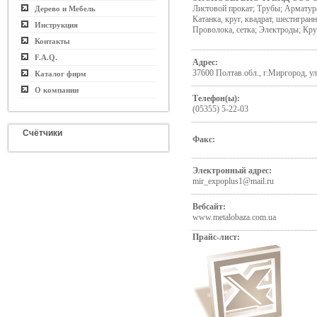
Листовой прокат; Трубы; Арматура
Дерево и Мебель
Катанка, круг, квадрат, шестигран
Инструкция
Проволока, сетка; Электроды; Кру
Контакты
F.A.Q.
Адрес:
37600 Полтав.обл., г.Миргород, у
Каталог фирм
О компании
Телефон(ы):
(05355) 5-22-03
Счётчики
Факс:
Электронный адрес:
mir_expoplus1@mail.ru
Вебсайт:
www.metalobaza.com.ua
Прайс-лист: