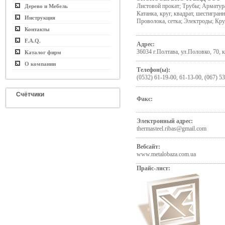
Листовой прокат; Трубы; Арматура
Дерево и Мебель
Катанка, круг, квадрат, шестигран
Инструкция
Проволока, сетка; Электроды; Кру
Контакты
F.A.Q.
Адрес:
36034 г.Полтава, ул.Половко, 70, к
Каталог фирм
О компании
Телефон(ы):
(0532) 61-19-00, 61-13-00, (067) 53
Счётчики
Факс:
Электронный адрес:
thermasteel.ribas@gmail.com
Вебсайт:
www.metalobaza.com.ua
Прайс-лист: