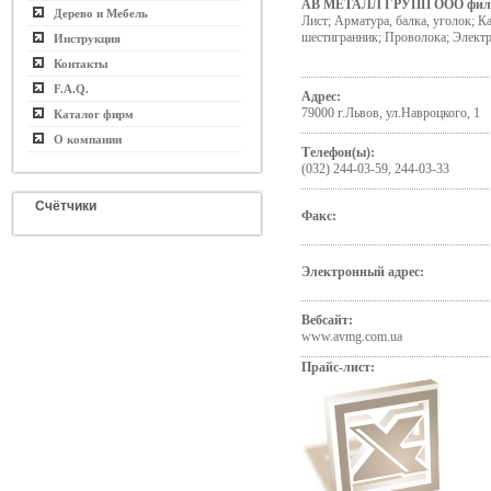
АВ МЕТАЛЛ ГРУПП ООО фил
Дерево и Мебель
Лист; Арматура, балка, уголок; Ка
шестигранник; Проволока; Элект
Инструкция
Контакты
F.A.Q.
Адрес:
79000 г.Львов, ул.Навроцкого, 1
Каталог фирм
О компании
Телефон(ы):
(032) 244-03-59, 244-03-33
Счётчики
Факс:
Электронный адрес:
Вебсайт:
www.avmg.com.ua
Прайс-лист: