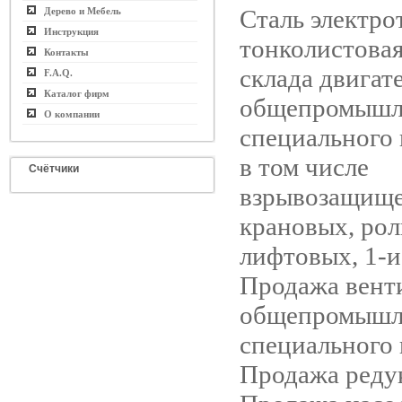
Сталь электро
Дерево и Мебель
Инструкция
тонколистовая
Контакты
склада двигат
F.A.Q.
Каталог фирм
общепромышл
О компании
специального 
в том числе
Счётчики
взрывозащищ
крановых, рол
лифтовых, 1-и
Продажа вент
общепромышл
специального 
Продажа реду