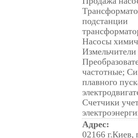
Продажа насо
Трансформато
подстанции
трансформато
Насосы химич
Измельчители
Преобразоват
частотные; С
плавного пуск
электродвигат
Счетчики уче
электроэнерг
Адрес:
02166 г.Киев,