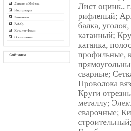
Лист оцинк., г/
Дерево и Мебель
Инструкция
рифленый; Ар
Контакты
балка, уголок
F.A.Q.
Каталог фирм
катанный; Круг
О компании
катанка, поло
профильные, 
Счётчики
прямоугольные
сварные; Сетк
Проволока вяз
Круги отрезн
металлу; Эле
сварочные; К
строительный