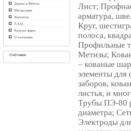
Лист; Профнас
Дерево и Мебель
Инструкция
арматура, шве
Контакты
Круг, шестигр
F.A.Q.
Каталог фирм
полоса, квадра
О компании
Профильные т
Метизы; Кова
Счётчики
– кованые шар
элементы для 
заборов, кова
листья, и мног
Трубы ПЭ-80 
диаметра; Сет
Электроды для