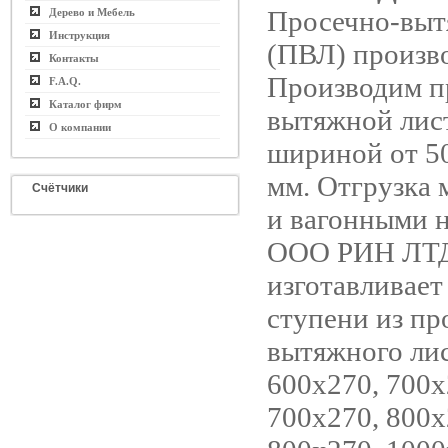
Просечно-выт
Дерево и Мебель
Инструкция
(ПВЛ) произв
Контакты
Производим п
F.A.Q.
Каталог фирм
вытяжной лист
О компании
шириной от 5
мм. Отгрузка
Счётчики
и вагонными 
ООО РИН ЛТ
изготавливает
ступени из пр
вытяжного лис
600х270, 700х
700х270, 800х