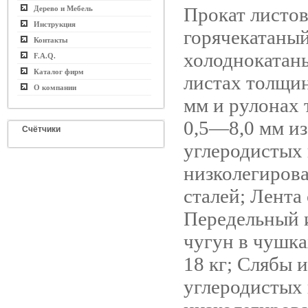
Прокат листо
Дерево и Мебель
Инструкция
горячекатаный
Контакты
холоднокатан
F.A.Q.
Каталог фирм
листах толщи
О компании
мм и рулонах
0,5—8,0 мм из
Счётчики
углеродистых
низколегиров
сталей; Лента 
Передельный 
чугун в чушк
18 кг; Слябы и
углеродистых