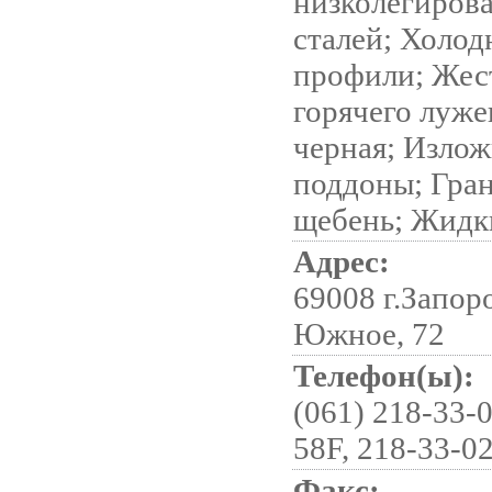
низколегиров
сталей; Холо
профили; Жес
горячего луже
черная; Изло
поддоны; Гра
щебень; Жидк
Адрес:
69008 г.Запор
Южное, 72
Телефон(ы):
(061) 218-33-0
58F, 218-33-02
Факс: