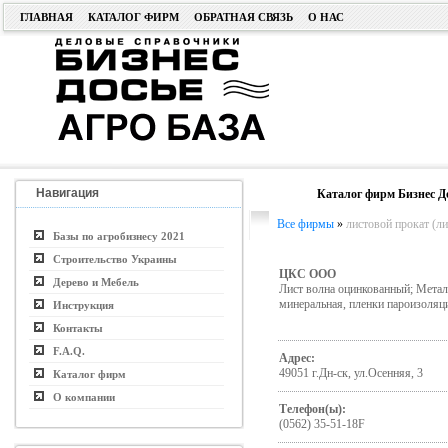
ГЛАВНАЯ
КАТАЛОГ ФИРМ
ОБРАТНАЯ СВЯЗЬ
О НАС
Навигация
Каталог фирм Бизнес Д
Все фирмы
»
листовой прокат (лис
Базы по агробизнесу 2021
Строительство Украины
ЦКС ООО
Дерево и Мебель
Лист волна оцинкованный; Метал
минеральная, пленки пароизоляци
Инструкция
Контакты
F.A.Q.
Адрес:
49051 г.Дн-ск, ул.Осенняя, 3
Каталог фирм
О компании
Телефон(ы):
(0562) 35-51-18F