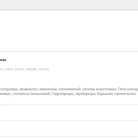
осье
т, лента, рулон, штрипс, жесть)
лочерепица, профнастил, виниловый, алюминиевый, системы водосточные; Окна мансар
онные, утеплитель базальтовый; Гидробарьеры, паробарьеры; Каркасное строительство