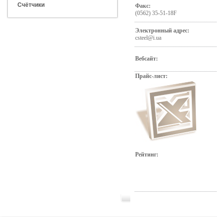
Счётчики
Факс:
(0562) 35-51-18F
Электронный адрес:
csteel@i.ua
Вебсайт:
Прайс-лист:
Рейтинг: