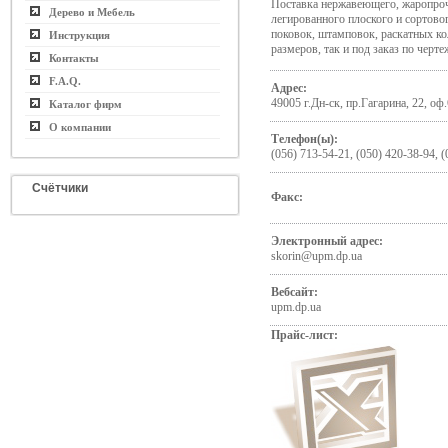
Поставка нержавеющего, жаропроч
Дерево и Мебель
легированного плоского и сортовог
поковок, штамповок, раскатных ко
Инструкция
размеров, так и под заказ по черт
Контакты
F.A.Q.
Адрес:
49005 г.Дн-ск, пр.Гагарина, 22, оф.
Каталог фирм
О компании
Телефон(ы):
(056) 713-54-21, (050) 420-38-94, 
Счётчики
Факс:
Электронный адрес:
skorin@upm.dp.ua
Вебсайт:
upm.dp.ua
Прайс-лист: