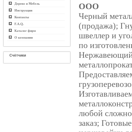
ООО
Дерево и Мебель
Инструкция
Черный метал
Контакты
(продажа); Гн
F.A.Q.
Каталог фирм
швеллер и уго
О компании
по изготовлен
Нержавеющи
Счётчики
металлопрокат
Предоставляе
грузоперевозо
Изготавливае
металлоконст
любой сложно
заказ; Готовые