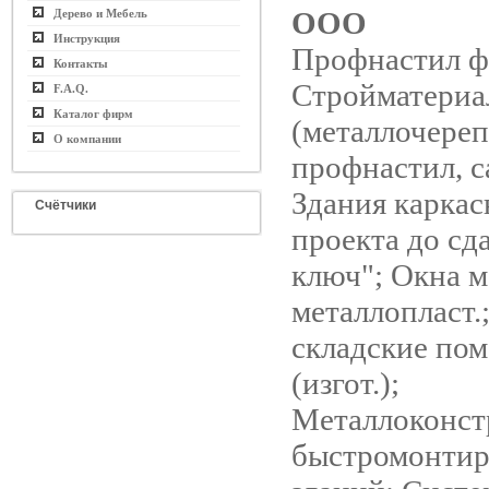
ООО
Дерево и Мебель
Инструкция
Профнастил ф
Контакты
Стройматериа
F.A.Q.
Каталог фирм
(металлочереп
О компании
профнастил, с
Здания каркас
Счётчики
проекта до сд
ключ"; Окна 
металлопласт.
складские по
(изгот.);
Металлоконст
быстромонти