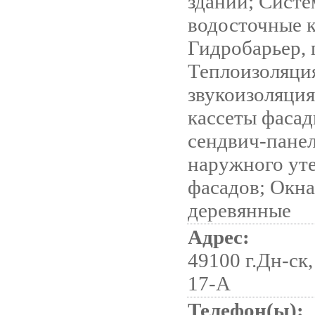
зданий; Сист
водосточные 
Гидробарьер, 
Теплоизоляци
звукоизоляция
кассеты фасад
сендвич-пане
наружного ут
фасадов; Окн
деревянные
Адрес:
49100 г.Дн-ск,
17-А
Телефон(ы):