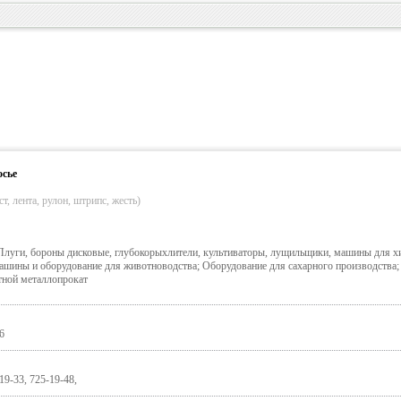
осье
т, лента, рулон, штрипс, жесть)
Плуги, бороны дисковые, глубокорыхлители, культиваторы, лущильщики, машины для х
Машины и оборудование для животноводства; Оборудование для сахарного производства;
ной металлопрокат
6
19-33, 725-19-48,