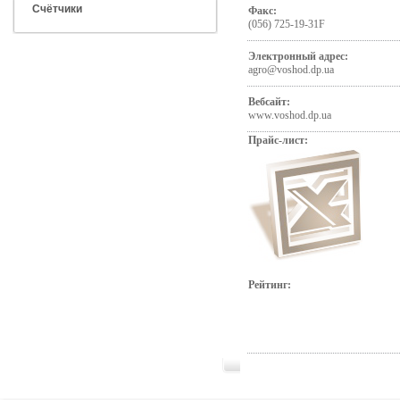
Счётчики
Факс:
(056) 725-19-31F
Электронный адрес:
agro@voshod.dp.ua
Вебсайт:
www.voshod.dp.ua
Прайс-лист:
Рейтинг: