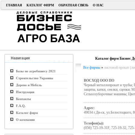
ГЛАВНАЯ
КАТАЛОГ ФИРМ
ОБРАТНАЯ СВЯЗЬ
О НАС
Навигация
Каталог фирм Бизнес Д
Все фирмы
»
листовой прокат (лис
Базы по агробизнесу 2021
Строительство Украины
ВОСХОД ООО ПО
Черный металлопрокат и трубы; 
Дерево и Мебель
защиты, катки, сеялки, сцепки; 
Инструкция
Сельхозуборочные машины; Цвет
Контакты
F.A.Q.
Адрес:
49034 г.Дн-ск, ул.Белостоцкого, 8
Каталог фирм
О компании
Телефон(ы):
(056) 725-19-31F, 725-19-32, 725-