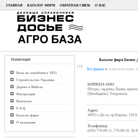
ГЛАВНАЯ
КАТАЛОГ ФИРМ
ОБРАТНАЯ СВЯЗЬ
О НАС
Навигация
Каталог фирм Бизнес 
Все фирмы
»
ткани мебельные, и
Базы по агробизнесу 2021
Строительство Украины
ЮРИОЛА ООО
Дерево и Мебель
Шторы, гардины; Ванны акрилов
(Швейцария); Покрывала
Инструкция
Контакты
F.A.Q.
Адрес:
49055 г.Дн-ск, пр.Кирова, 129-Б
Каталог фирм
О компании
Телефон(ы):
(056) 770-09-11, 770-09-10, 36-8