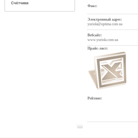
Счётчики
Факс:
Электронный адрес:
yuriola@optima.com.ua
Вебсайт:
www.yuriola.com.ua
Прайс-лист:
Рейтинг: