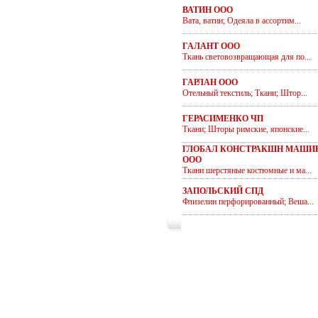
ВАТИН ООО
Вата, ватин; Одеяла в ассортим...
ГАЛАНТ ООО
Ткань световозвращающая для по...
ГАРЛАН ООО
Отельный текстиль; Ткани; Штор...
ГЕРАСИМЕНКО ЧП
Ткани; Шторы римские, японские...
ГЛОБАЛ КОНСТРАКШН МАШИН
ООО
Ткани шерстяные костюмные и ма...
ЗАПОЛЬСКИЙ СПД
Флизелин перфорированный; Веша...