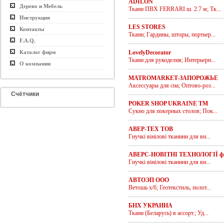
ADILON
Дерево и Мебель
Ткани ПВХ FERRARI ш. 2.7 м; Тк...
Инструкция
LES STORES
Контакты
Ткани; Гардины, шторы, портьер...
F.A.Q.
Каталог фирм
LovelyDecorator
Ткани для рукоделия; Интерьерн...
О компании
MATROMARKET-ЗАПОРОЖЬЕ
Аксессуары для сна; Оптово-роз...
Счётчики
POKER SHOP UKRAINE ТМ
Сукно для покерных столов; Пок...
АВЕР-ТЕХ ТОВ
Гнучкі вінілові тканини для ви...
АВЕРС-НОВІТНІ ТЕХНОЛОГІЇ фі
Гнучкі вінілові тканини для ви...
АВТОЭП ООО
Ветошь х/б; Геотекстиль, полот...
БНХ УКРАИНА
Ткани (Беларусь) в ассорт.; Уд...