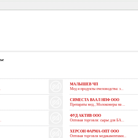
ье
МАЛЫШЕВ ЧП
.
Мед и продукты пчеловодства: з...
СИМЕСТА ВААЛ НПФ ООО
Препараты мед.; Молокомеры на ...
ФУД АКТИВ ООО
.
Оптовая торговля: сырье для БА...
ХЕРСОН ФАРМА-ОПТ ООО
Оптовая торговля медикаментами...