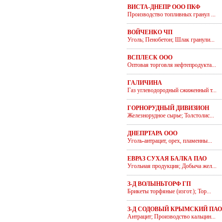
ВИСТА-ДНЕПР ООО ПКФ
Производство топливных гранул ...
ВОЙЧЕНКО ЧП
Уголь; Пенобетон; Шлак гранули...
ВСПЛЕСК ООО
Оптовая торговля нефтепродукта...
ГАЛИЧИНА
Газ углеводородный сжиженный т...
ГОРНОРУДНЫЙ ДИВИЗИОН
Железнорудное сырье; Толстолис...
ДНЕПРТАРА ООО
Уголь-антрацит, орех, пламенны...
ЕВРАЗ СУХАЯ БАЛКА ПАО
Угольная продукция; Добыча жел...
З-Д ВОЛЫНЬТОРФ ГП
Брикеты торфяные (изгот.); Тор...
З-Д СОДОВЫЙ КРЫМСКИЙ ПАО
Антрацит; Производство кальцин...