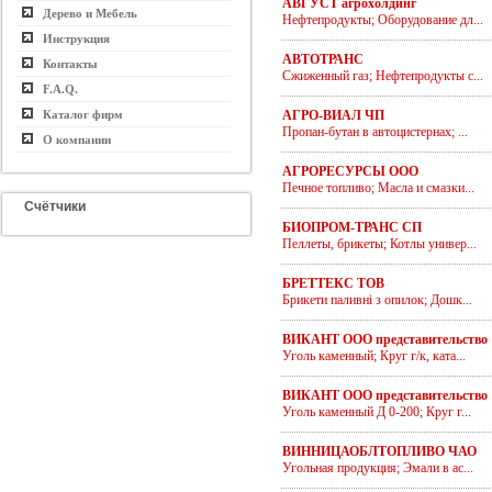
АВГУСТ агрохолдинг
Дерево и Мебель
Нефтепродукты; Оборудование дл...
Инструкция
АВТОТРАНС
Контакты
Сжиженный газ; Нефтепродукты с...
F.A.Q.
Каталог фирм
АГРО-ВИАЛ ЧП
Пропан-бутан в автоцистернах; ...
О компании
АГРОРЕСУРСЫ ООО
Печное топливо; Масла и смазки...
Счётчики
БИОПРОМ-ТРАНС СП
Пеллеты, брикеты; Котлы универ...
БРЕТТЕКС ТОВ
Брикети паливні з опилок; Дошк...
ВИКАНТ ООО представительство
Уголь каменный; Круг г/к, ката...
ВИКАНТ ООО представительство
Уголь каменный Д 0-200; Круг г...
ВИННИЦАОБЛТОПЛИВО ЧАО
Угольная продукция; Эмали в ас...